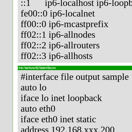
::1 ip6-localhost ip6-loop
fe00::0 ip6-localnet
ff00::0 ip6-mcastprefix
ff02::1 ip6-allnodes
ff02::2 ip6-allrouters
ff02::3 ip6-allhosts
/etc/network/interfaces
#interface file output sample
auto lo
iface lo inet loopback
auto eth0
iface eth0 inet static
address 192.168.xxx.200