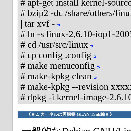
# apt-get install kernel-sourc
# bzip2 -dc /share/others/li
| tar xvf -
# ln -s linux-2,6.10-iop1-20
# cd /usr/src/linux
# cp config .config
# make menuconfig
# make-kpkg clean
# make-kpkg --revision xxxx
# dpkg -i kernel-image-2.6
《 ■ 2, カーネルの再構築 GLAN Tank編 ■ 》