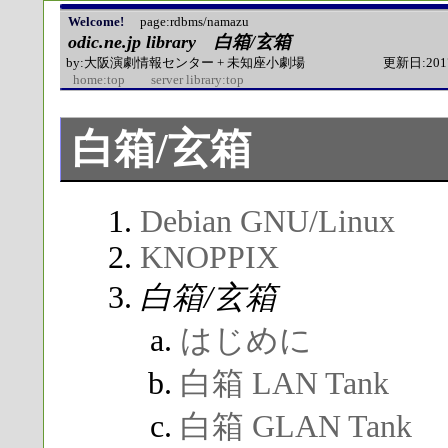
Welcome!
page:rdbms/namazu
odic.ne.jp library
白箱/玄箱
by:大阪演劇情報センター + 未知座小劇場
更新日:2017年
home:top
server library:top
白箱/玄箱
Debian GNU/Linux
KNOPPIX
白箱/玄箱
はじめに
白箱 LAN Tank
白箱 GLAN Tank