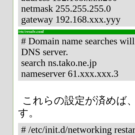
netmask 255.255.255.0
gateway 192.168.xxx.yyy
/etc/resolv.conf
# Domain name searches will fa
DNS server.
search ns.tako.ne.jp
nameserver 61.xxx.xxx.3
これらの設定が済めば
す。
# /etc/init.d/networking resta