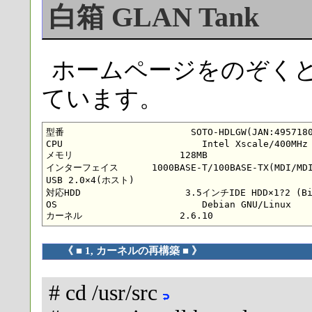
白箱 GLAN Tank
ホームページをのぞく
ています。
型番			  SOTO-HDLGW(JAN:4957180061665)

CPU 			    Intel Xscale/400MHz

メモリ			128MB

インターフェイス 	   1000BASE-T/100BASE-TX(MDI/MDI-X切替)

USB 2.0×4(ホスト)

対応HDD			 3.5インチIDE HDD×1?2 (Big Drive対応)※8GB以上の容量のHDDをご用意下さい。

OS 			    Debian GNU/Linux

《 ■ 1, カーネルの再構築 ■ 》
# cd /usr/src