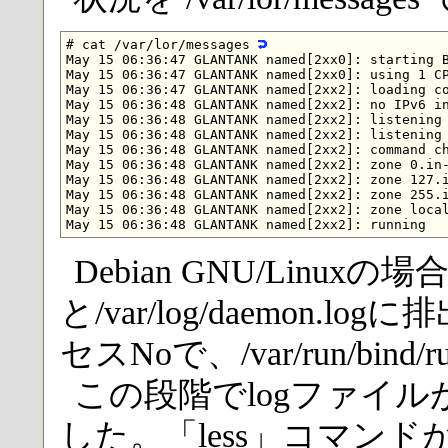
# cat /var/lor/messages 
May 15 06:36:47 GLANTANK named[2xx0]: starting B
May 15 06:36:47 GLANTANK named[2xx0]: using 1 CP
May 15 06:36:47 GLANTANK named[2xx2]: loading co
May 15 06:36:48 GLANTANK named[2xx2]: no IPv6 in
May 15 06:36:48 GLANTANK named[2xx2]: listening 
May 15 06:36:48 GLANTANK named[2xx2]: listening 
May 15 06:36:48 GLANTANK named[2xx2]: command ch
May 15 06:36:48 GLANTANK named[2xx2]: zone 0.in-
May 15 06:36:48 GLANTANK named[2xx2]: zone 127.i
May 15 06:36:48 GLANTANK named[2xx2]: zone 255.i
May 15 06:36:48 GLANTANK named[2xx2]: zone local
Debian GNU/Linuxの場合
と/var/log/daemon.l
セスNoで、/var/run/bin
この段階でlogファイ
した。「less」コマン