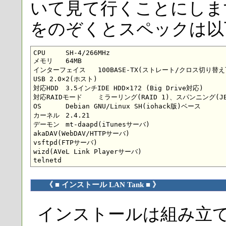
いて見て行くことにします
をのぞくとスペックは以
CPU  	SH-4/266MHz

メモリ 	64MB

インターフェイス 	100BASE-TX(ストレート/クロス切り替え可能)

USB 2.0×2(ホスト)

対応HDD 	3.5インチIDE HDD×1?2 (Big Drive対応)

対応RAIDモード 	ミラーリング(RAID 1)、スパンニング(JBOD)、シングル(RAIDなし)

OS 	Debian GNU/Linux SH(iohack版)ベース

カーネル 	2.4.21

デーモン 	mt-daapd(iTunesサーバ)

akaDAV(WebDAV/HTTPサーバ)

vsftpd(FTPサーバ)

wizd(AVeL Link Playerサーバ)

《 ■ インストール LAN Tank ■ 》
インストールは組み立てた