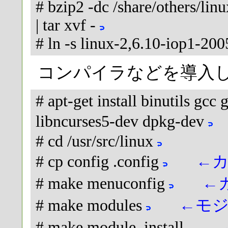
# bzip2 -dc /share/others/li
| tar xvf -
# ln -s linux-2,6.10-iop1-20
コンパイラなどを導入
# apt-get install binutils gc
libncurses5-dev dpkg-dev
# cd /usr/src/linux
# cp config .config
←
# make menuconfig
←
# make modules
←モ
# make module_install