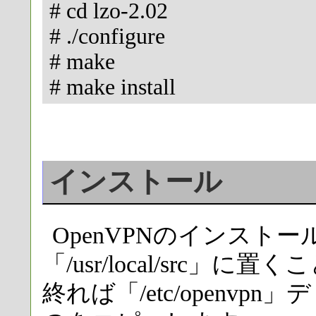
# cd lzo-2.02
# ./configure
# make
# make install
インストー
OpenVPNのインスト
「/usr/local/src
終れば「/etc/openv