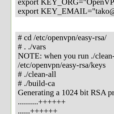
export KEY_ORG="OpenVPN
export KEY_EMAIL="tako@
# cd /etc/openvpn/easy-rsa/
# . ./vars
NOTE: when you run ./clean-al
/etc/openvpn/easy-rsa/keys
# ./clean-all
# ./build-ca
Generating a 1024 bit RSA pr
..........++++++
......++++++