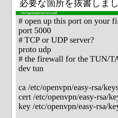
必要な箇所を抜書しま
/etc/openvpn/server.conf
# open up this port on your fi
port 5000
# TCP or UDP server?
proto udp
# the firewall for the TUN/TA
dev tun
ca /etc/openvpn/easy-rsa/keys
cert /etc/openvpn/easy-rsa/key
key /etc/openvpn/easy-rsa/ke