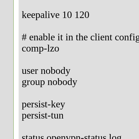
keepalive 10 120
# enable it in the client config
comp-lzo
user nobody
group nobody
persist-key
persist-tun
status openvpn-status.log