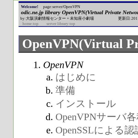
Welcome!
page:server/OpenVPN
odic.ne.jp library
OpenVPN(Virtual Private Netwo
by:大阪演劇情報センター + 未知座小劇場
更新日:2017
home:top
server library:top
OpenVPN(Virtual Pr
OpenVPN
はじめに
準備
インストール
OpenVPNサーバ
OpenSSLによる認