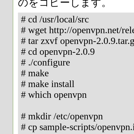
のをコピーします。
# cd /usr/local/src
# wget http://openvpn.net/rel
# tar zxvf openvpn-2.0.9.tar.
# cd openvpn-2.0.9
# ./configure
# make
# make install
# which openvpn
# mkdir /etc/openvpn
# cp sample-scripts/openvpn.