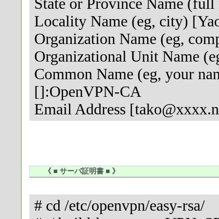
State or Province Name (full
Locality Name (eg, city) [Yao
Organization Name (eg, com
Organizational Unit Name (eg,
Common Name (eg, your name
[]:OpenVPN-CA
Email Address [tako@xxxx.ne
《 ■ サーバ証明書 ■ 》
# cd /etc/openvpn/easy-rsa/