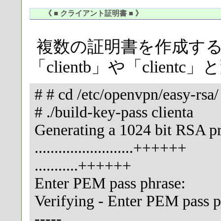
《 ■ クライアント証明書 ■ 》
複数の証明書を作成する場
「clientb」や「clie
# # cd /etc/openvpn/easy-rsa/
# ./build-key-pass clienta
Generating a 1024 bit RSA pr
.........................++++++
...........++++++
Enter PEM pass phrase:
Verifying - Enter PEM pass p
-----