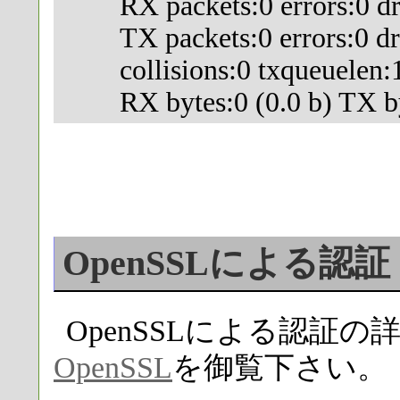
RX packets:0 errors:0 dro
TX packets:0 errors:0 drop
collisions:0 txqueuelen:
RX bytes:0 (0.0 b) TX byt
OpenSSLに
OpenSSLによる認証
OpenSSL
を御覧下さい。