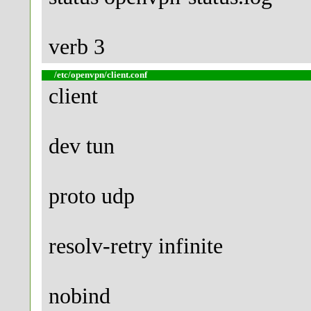
verb 3
/etc/openvpn/client.conf
client
dev tun
proto udp
resolv-retry infinite
nobind