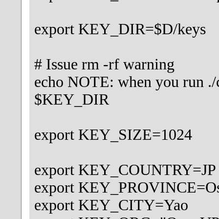
export KEY_DIR=$D/keys
# Issue rm -rf warning
echo NOTE: when you run ./cle
$KEY_DIR
export KEY_SIZE=1024
export KEY_COUNTRY=JP
export KEY_PROVINCE=Os
export KEY_CITY=Yao