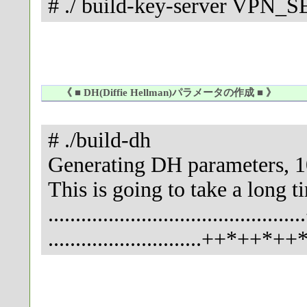
# ./ build-key-server VPN
《 ■ DH(Diffie Hellman)パラメータの作成 ■ 》
# ./build-dh
Generating DH parameters, 10
This is going to take a long t
..............................................
............................++*++*++