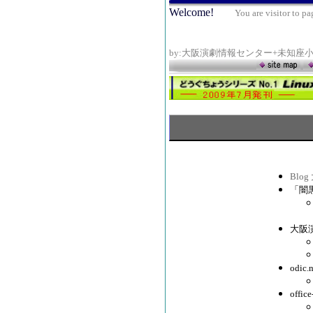
Welcome!
You are visitor to pa
by:大阪演劇情報センター+未知
Blo
「闇
大阪
odi
off