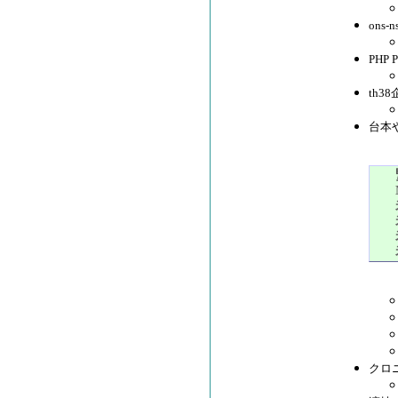
ons
PHP
th3
台本
クロニ