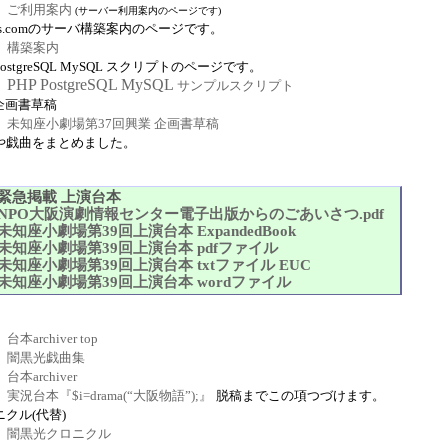
ご利用案内
(サーバー利用案内のページです)
-ns.comのサーバ構築案内のページです。
構築案内
 PostgreSQL MySQL スクリプトのページです。
PHP PostgreSQL MySQL
サンプルスクリプト
8企画書草稿
未知座小劇場第37回興業 企画書草稿
や戯曲をまとめました。
緊急掲載 上演台本
NPO大阪演劇情報センター電子出版からのごあいさつ.pdf
未知座小劇場第39回上演台本 ExpandedBook
未知座小劇場第39回上演台本 pdfファイル
未知座小劇場第39回上演台本 txtファイル EUC
未知座小劇場第39回上演台本 wordファイル
台本archiver top
闇黒光戯曲集
台本archiver
実況台本『$i=drama(“大阪物語”);』
脱稿までこの項つづけます。
クル(代替)
闇黒光クロニクル