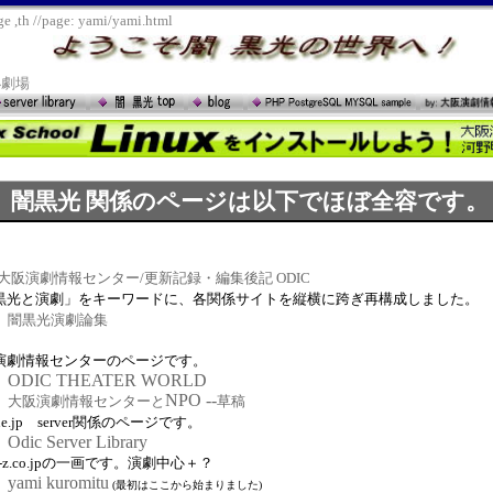
ge
,th
//page: yami/yami.html
座小劇場
闇黒光 関係のページは以下でほぼ全容です。
g 大阪演劇情報センター/更新記録・編集後記 ODIC
黒光と演劇」をキーワードに、各関係サイトを縦横に跨ぎ再構成しました。
闇黒光演劇論集
演劇情報センターのページです。
ODIC THEATER WORLD
NPO --
大阪演劇情報センターと
草稿
c.ne.jp server関係のページです。
Odic Server Library
ice-z.co.jpの一画です。演劇中心＋？
yami kuromitu
(最初はここから始まりました)