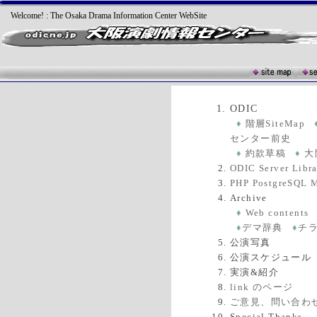
Welcome! : The Osaka Drama Information Center WebSite
ODIC
♦
階層SiteMap
センター前史
♦
約款草稿
♦
大
ODIC Server Libra
PHP PostgreS
Archive
♦
Web contents
♦
デマ辞典
♦
チ
公演写真
公演スケジュール
実演&紹介
link のページ
ご意見、問い合わせ 
Special Thanks