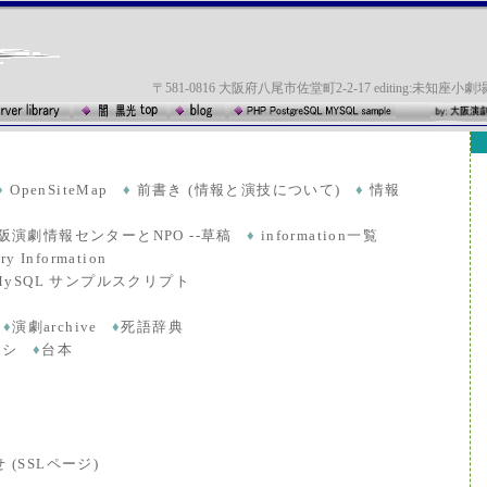
〒581-0816 大阪府八尾市佐堂町2-2-17 editing:未知座小劇
♦
OpenSiteMap
♦
前書き (情報と演技について)
♦
情報
阪演劇情報センターとNPO --草稿
♦
information一覧
ry Information
QL MySQL サンプルスクリプト
♦
演劇archive
♦
死語辞典
ラシ
♦
台本
(SSLページ)