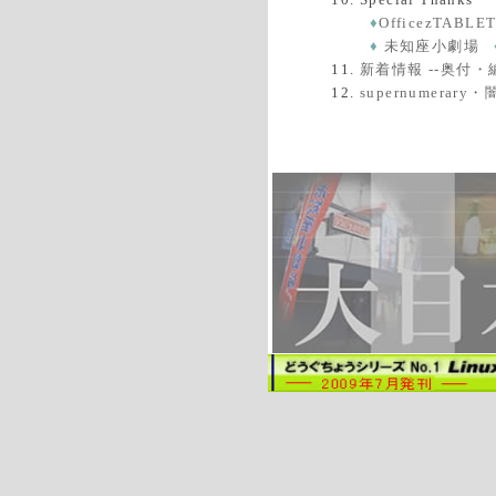
♦
OfficezTABLE
♦
未知座小劇場
新着情報 --奥付
supernumerar