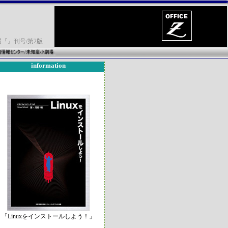
場『
』刊号/第2版
information
「Linuxをインストールしよう！」