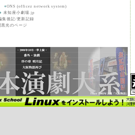
T
♦
ONS (officez network system)
♦
未知座小劇場.jp
・編集後記/更新記録
y・闇黒光のページ